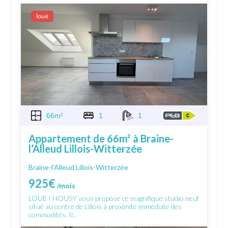
Ιoué
66m²
1
1
Appartement de 66m² à Braine-
l’Alleud Lillois-Witterzée
Braine-l'Alleud Lillois-Witterzée
925€
/mois
LOUE ! HOUSY vous propose ce magnifique studio neuf
situé au centre de Lillois à proximité immédiate des
commodités. Il...