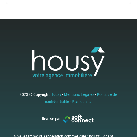
2023 © Copyright
Housy
-
Mentions Légales
-
Politique de
confidentialité
-
Plan du site
Réalisé par
Nivelles Immo srl (appelation commericale : housy) | Agent