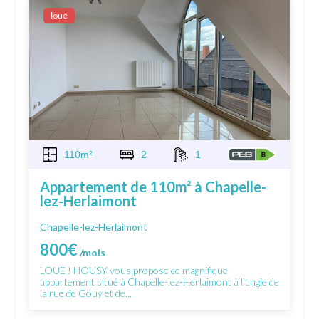
Ιoué
110m²
2
1
Appartement de 110m² à Chapelle-
lez-Herlaimont
Chapelle-lez-Herlaimont
800€
/mois
LOUE ! HOUSY vous propose ce magnifique
appartement situé à Chapelle-lez-Herlaimont à l'angle de
la rue de Gouy et de...