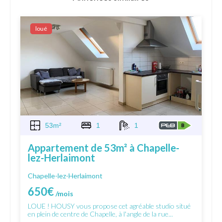
Ιoué
53m²
1
1
Appartement de 53m² à Chapelle-
lez-Herlaimont
Chapelle-lez-Herlaimont
650€
/mois
LOUE ! HOUSY vous propose cet agréable studio situé
en plein de centre de Chapelle, à l'angle de la rue...