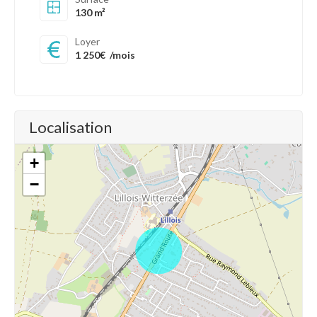
130 m²
Loyer
1 250€
/mois
Localisation
+
−