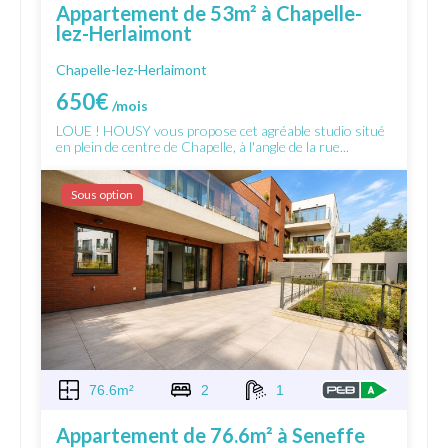
Appartement de 53m² à Chapelle-
lez-Herlaimont
Chapelle-lez-Herlaimont
650€
/mois
LOUE ! HOUSY vous propose cet agréable studio situé
en plein de centre de Chapelle, à l'angle de la rue...
Sous option
76.6m²
2
1
Appartement de 76.6m² à Seneffe