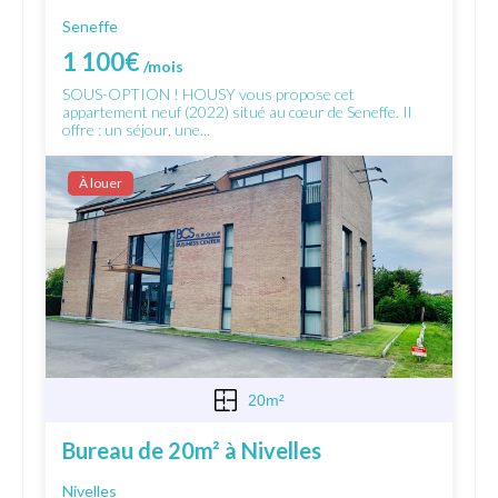
Seneffe
1 100€
/mois
SOUS-OPTION ! HOUSY vous propose cet
appartement neuf (2022) situé au cœur de Seneffe. Il
offre : un séjour, une...
À louer
20m²
Bureau de 20m² à Nivelles
Nivelles