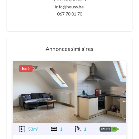
info@housy.be
067 70 01 70
Annonces similaires
Ιoué
53m²
1
1