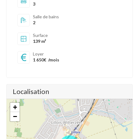
3
Salle de bains
2
Surface
139 m²
Loyer
1 650€
/mois
Localisation
+
−