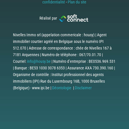
confidentialité
-
Plan du site
Réalisé par
Nivelles Immo srl (appelation commericale : housy) | Agent
immobilier courtier agréé en Belgique sous le numéro IPI
512.070 | Adresse de correspondance : chée de Nivelles 167 à
7181 Arquennes | Numéro de téléphone : 067/70.01.70 |
Courriel:
info@housy.be
| Numéro d’entreprise : BE0536.969.531
| Banque : BE53 1030 3078 6353 | Assurance AXA 730.390.160 |
Organisme de contrôle : Institut professionnel des agents
immobiliers (IPI) Rue du Luxembourg 16B, 1000 Bruxelles
(Belgique) - www.ipi.be |
Déontologie
|
Disclaimer