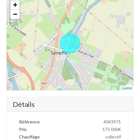
+
−
Leaflet
Détails
Référence
4043971
Prix
175 000€
Chauffage
collectif