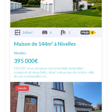
144m²
4
1
Maison de 144m² à Nivelles
Nivelles
395 000€
HOUSY vous propose cet ensemble immobilier
composé de deux bâtis situé à deux pas du centre-ville,
de ses commodités et...
Vendu