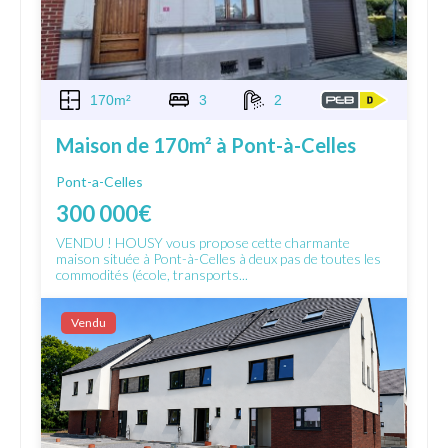
170m²
3
2
Maison de 170m² à Pont-à-Celles
Pont-a-Celles
300 000€
VENDU ! HOUSY vous propose cette charmante
maison située à Pont-à-Celles à deux pas de toutes les
commodités (école, transports...
Vendu