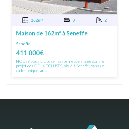
162m²
3
2
Maison de 162m² à Seneffe
Seneffe
411 000€
HOUSY vous propose maison neuve située dans le
projet des DEUX ECLUSES, situé à Seneffe, dans un
cadre unique, au...