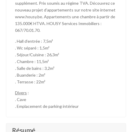
supplément. Prix soumis au régime TVA. Découvrez ce
nouveau projet d’appartements sur notre site internet
www.housy.be. Appartements une chambre à partir de
135.000€ HTVA. HOUSY Services Immobiliers :
067/70.01.70.
. Hall d’entrée : 7,5m²
. Wc séparé : 1,5m²
. Séjour/Cuisine : 26,3m²
. Chambre : 11,5m²
. Salle de bains : 3,2m²
. Buanderie : 2m²
. Terrasse : 22m²
Divers
:
. Cave
. Emplacement de parking intérieur
Résumé