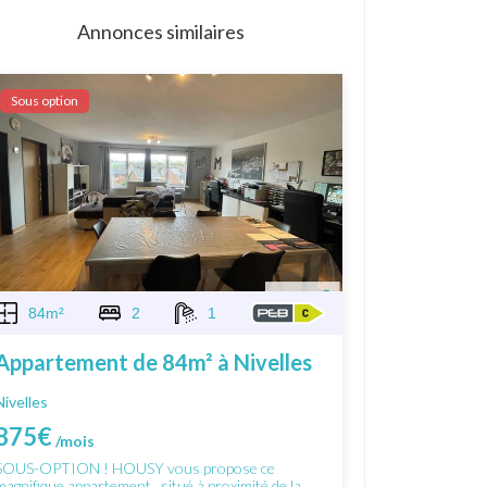
Annonces similaires
Sous option
84m²
2
1
Appartement de 84m² à Nivelles
Nivelles
875€
/mois
SOUS-OPTION ! HOUSY vous propose ce
magnifique appartement , situé à proximité de la