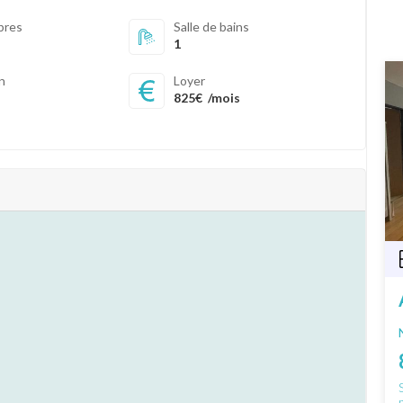
bres
Salle de bains
1
in
Loyer
825€
/mois