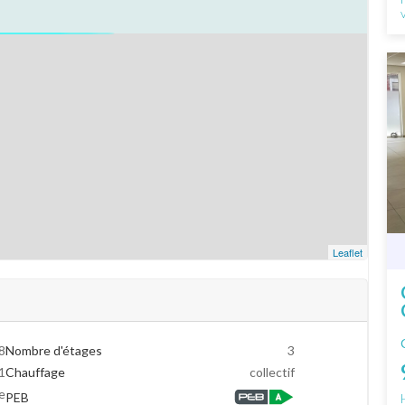
Leaflet
8
Nombre d'étages
3
1
Chauffage
collectif
e
PEB