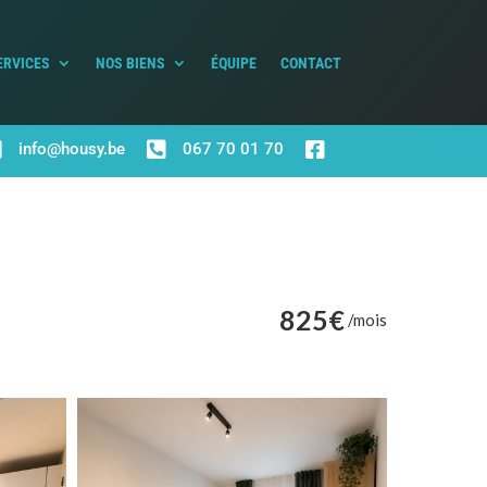
ERVICES
NOS BIENS
ÉQUIPE
CONTACT



info@housy.be
067 70 01 70
825€
/mois