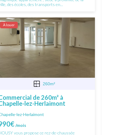
ville, des écoles, des transports en...
À louer
260m²
Commercial de 260m² à
Chapelle-lez-Herlaimont
Chapelle-lez-Herlaimont
990€
/mois
HOUSY vous propose ce rez-de-chaussée