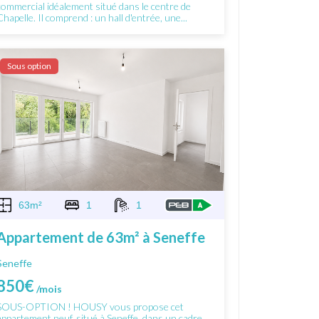
commercial idéalement situé dans le centre de
Chapelle. Il comprend : un hall d'entrée, une...
Sous option
63m²
1
1
Appartement de 63m² à Seneffe
Seneffe
850€
/mois
SOUS-OPTION ! HOUSY vous propose cet
appartement neuf, situé à Seneffe, dans un cadre