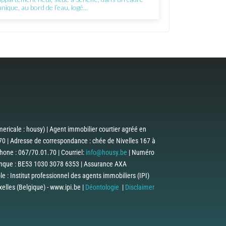
unique, au bord de l’eau, logé...
ericale : housy) | Agent immobilier courtier agréé en
0 | Adresse de correspondance : chée de Nivelles 167 à
one : 067/70.01.70 | Courriel:
info@housy.be
| Numéro
anque : BE53 1030 3078 6353 | Assurance AXA
 : Institut professionnel des agents immobiliers (IPI)
lles (Belgique) - www.ipi.be |
Déontologie
|
Disclaimer