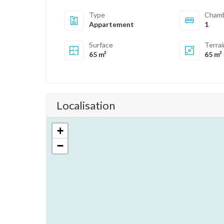
Type
Cham
Appartement
1
Surface
Terra
65 m²
65 m²
Localisation
+
−