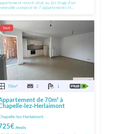
appartement récent situé au 1er étage d'un
immeuble composé de 7 appartements et...
Ιoué
70m²
2
1
Appartement de 70m² à
Chapelle-lez-Herlaimont
Chapelle-lez-Herlaimont
725€
/mois