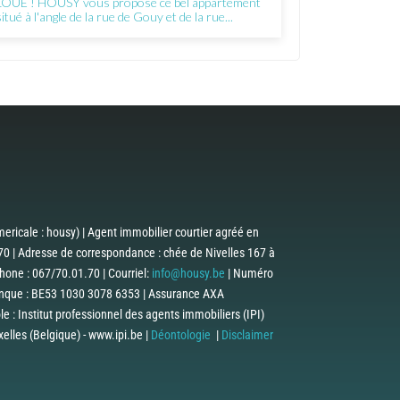
LOUE ! HOUSY vous propose ce bel appartement
situé à l'angle de la rue de Gouy et de la rue...
ericale : housy) | Agent immobilier courtier agréé en
0 | Adresse de correspondance : chée de Nivelles 167 à
one : 067/70.01.70 | Courriel:
info@housy.be
| Numéro
anque : BE53 1030 3078 6353 | Assurance AXA
 : Institut professionnel des agents immobiliers (IPI)
lles (Belgique) - www.ipi.be |
Déontologie
|
Disclaimer