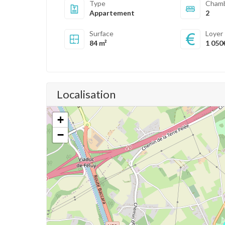
Type
Cham
Appartement
2
Surface
Loyer
84 m²
1 050
Localisation
+
−