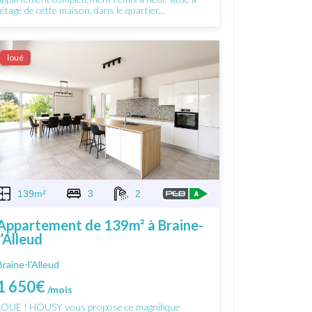
l'étage de cette maison, dans le quartier...
Ιoué
139m²
3
2
Appartement de 139m² à Braine-
l’Alleud
Braine-l'Alleud
1 650€
/mois
LOUE ! HOUSY vous propose ce magnifique