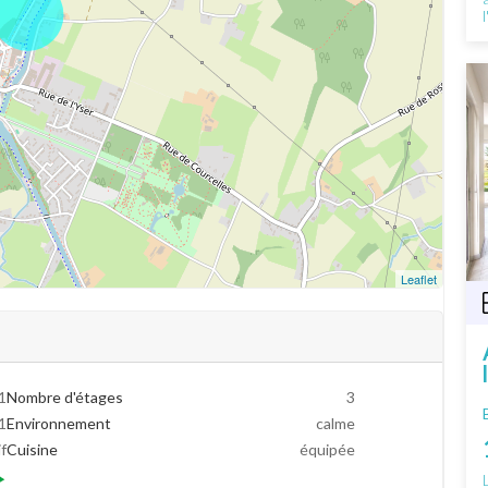
Leaflet
1
Nombre d'étages
3
1
Environnement
calme
if
Cuisine
équipée