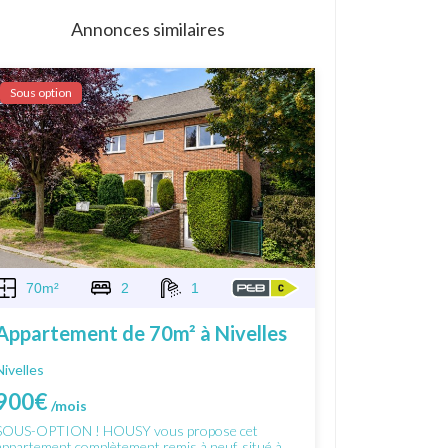
Annonces similaires
Sous option
70m²
2
1
Appartement de 70m² à Nivelles
Nivelles
900€
/mois
SOUS-OPTION ! HOUSY vous propose cet
appartement complètement remis à neuf, situé à