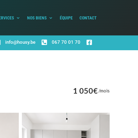
ERVICES
NOS BIENS
ÉQUIPE
CONTACT



info@housy.be
067 70 01 70
1 050€
/mois