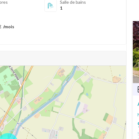
bres
Salle de bains
1
€
/mois