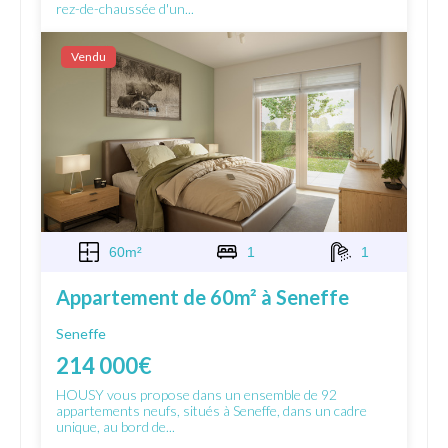
rez-de-chaussée d'un...
Vendu
60m²
1
1
Appartement de 60m² à Seneffe
Seneffe
214 000€
HOUSY vous propose dans un ensemble de 92
appartements neufs, situés à Seneffe, dans un cadre
unique, au bord de...