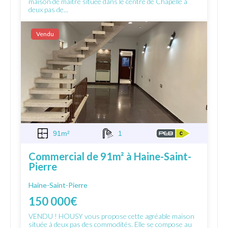
maison de maître située dans le centre de Chapelle à
deux pas de...
Vendu
91m²
1
Commercial de 91m² à Haine-Saint-
Pierre
Haine-Saint-Pierre
150 000€
VENDU ! HOUSY vous propose cette agréable maison
située à deux pas des commodités. Elle se compose au