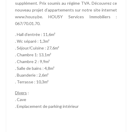
supplément. Prix soumis au régime TVA. Découvrez ce
nouveau projet d’appartements sur notre site internet
www.housy.be. HOUSY Services Immobiliers :
067/70.01.70.
. Hall d’entrée : 11,6m²
. Wc séparé : 1,3m²
. Séjour/Cuisine : 27,6m²
. Chambre 1: 13,1m²
. Chambre 2 : 9,9m²
. Salle de bains : 4,8m²
. Buanderie : 2,6m²
. Terrasse : 10,3m²
Divers
:
. Cave
. Emplacement de parking intérieur