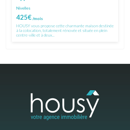
Nivelles
425€
/mois
HOUSY vous propose cette charmante maison destinée
à la colocation, totalement rénovée et située en plein
centre-ville et à deux...