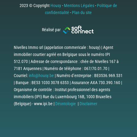
2023 © Copyright
Housy
-
Mentions Légales
-
Politique de
confidentialité
-
Plan du site
Réalisé par
Nivelles Immo srl (appelation commericale : housy) | Agent
immobilier courtier agréé en Belgique sous le numéro IPI
512.070 | Adresse de correspondance : chée de Nivelles 167 à
7181 Arquennes | Numéro de téléphone : 067/70.01.70 |
Courriel:
info@housy.be
| Numéro d’entreprise : BE0536.969.531
| Banque : BE53 1030 3078 6353 | Assurance AXA 730.390.160 |
Organisme de contrôle : Institut professionnel des agents
immobiliers (IPI) Rue du Luxembourg 16B, 1000 Bruxelles
(Belgique) - www.ipi.be |
Déontologie
|
Disclaimer