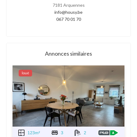
7181 Arquennes
info@housy.be
067 70 01 70
Annonces similaires
Ιoué
123m²
3
2