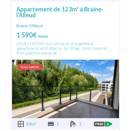
Appartement de 123m² à Braine-
l’Alleud
Braine-l'Alleud
1 590€
/mois
LOUE ! HOUSY vous propose ce magnifique
appartement neuf situé au 1er étage. Il est composé
d'un spacieux séjour de...
Sous option
63m²
1
1