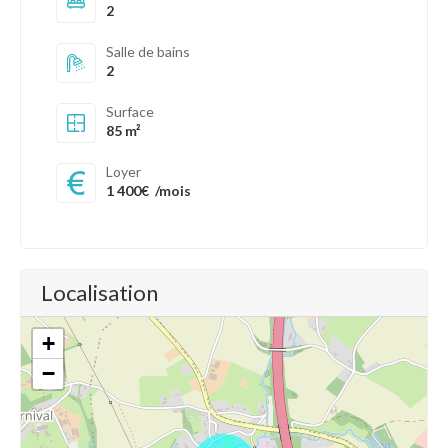
2
Salle de bains
2
Surface
85 m²
Loyer
1 400€
/mois
Localisation
+
−