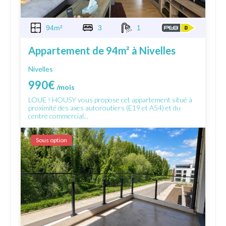
94m²
3
1
Appartement de 94m² à Nivelles
Nivelles
990€
/mois
LOUE ! HOUSY vous propose cet appartement situé à
proximité des axes autoroutiers (E19 et A54) et du
centre commercial...
Sous option