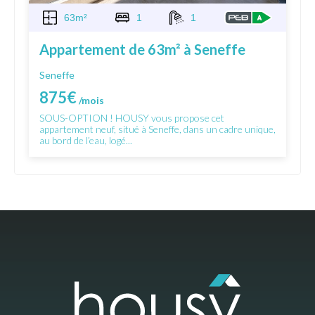
63m²
1
1
Appartement de 63m² à Seneffe
Seneffe
875€
/mois
SOUS-OPTION ! HOUSY vous propose cet
appartement neuf, situé à Seneffe, dans un cadre unique,
au bord de l’eau, logé...