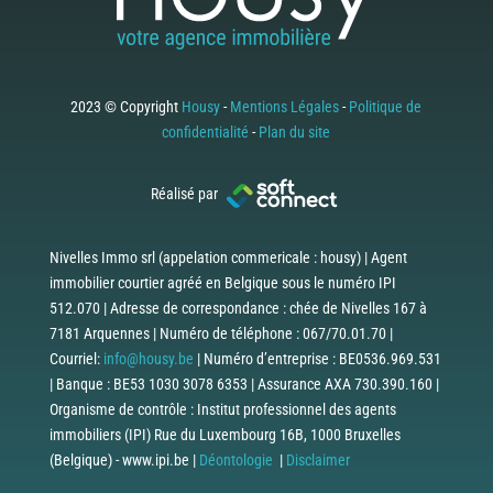
2023 © Copyright
Housy
-
Mentions Légales
-
Politique de
confidentialité
-
Plan du site
Réalisé par
Nivelles Immo srl (appelation commericale : housy) | Agent
immobilier courtier agréé en Belgique sous le numéro IPI
512.070 | Adresse de correspondance : chée de Nivelles 167 à
7181 Arquennes | Numéro de téléphone : 067/70.01.70 |
Courriel:
info@housy.be
| Numéro d’entreprise : BE0536.969.531
| Banque : BE53 1030 3078 6353 | Assurance AXA 730.390.160 |
Organisme de contrôle : Institut professionnel des agents
immobiliers (IPI) Rue du Luxembourg 16B, 1000 Bruxelles
(Belgique) - www.ipi.be |
Déontologie
|
Disclaimer