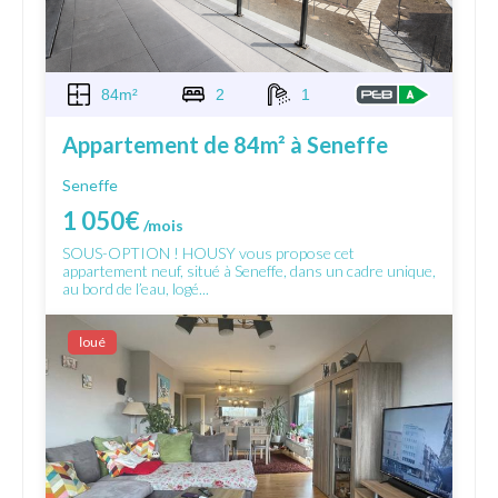
84m²
2
1
Appartement de 84m² à Seneffe
Seneffe
1 050€
/mois
SOUS-OPTION ! HOUSY vous propose cet
appartement neuf, situé à Seneffe, dans un cadre unique,
au bord de l’eau, logé...
Ιoué