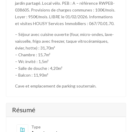
jardin partagé. Local vélo. PEB : A – référence RWPEB-
038605. Provisions de charges communes : 100€/mois.
Loyer : 950€/mois. LIBRE le 01/02/2026. Informations
et visites HOUSY Services Immobiliers : 067/70.01.70.
– Séjour avec cuisine ouverte (four, micro-ondes, lave-
vaisselle, frigo avec freezer, taque vitrocéramiques,
évier, hotte) : 31,70m²
– Chambre : 15,7m²
– Wc invité : 1,5m²
– Salle de douche : 4,20m²
– Balcon : 11,90m²
Cave et emplacement de parking souterrain.
Résumé
Type