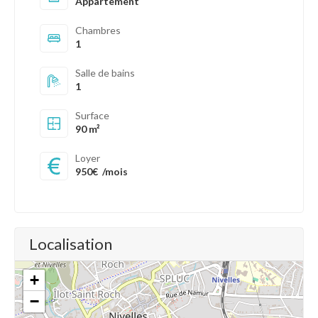
Appartement
Chambres
1
Salle de bains
1
Surface
90 m²
Loyer
950€
/mois
Localisation
+
−