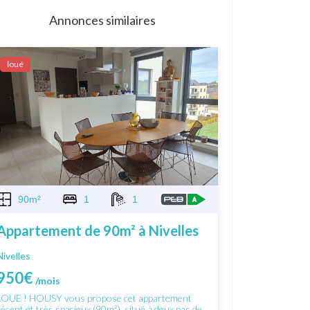
Annonces similaires
Ιoué
90m²
1
1
Appartement de 90m² à Nivelles
Nivelles
950€
/mois
LOUE ! HOUSY vous propose cet appartement
récent et très spacieux (90m²), situé à deux pas de