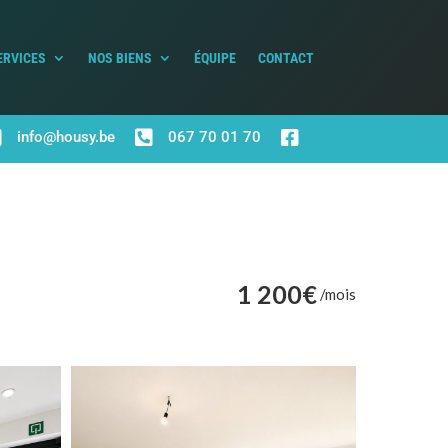
ERVICES
NOS BIENS
ÉQUIPE
CONTACT



info@housy.be
067 70 01 70
1 200€
/mois