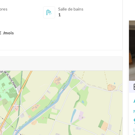
bres
Salle de bains
1
€
/mois