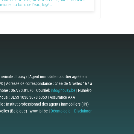
unique, au bord de l’eau, logé...
ericale : housy) | Agent immobilier courtier agréé en
0 | Adresse de correspondance : chée de Nivelles 167 à
one : 067/70.01.70 | Courriel:
info@housy.be
| Numéro
anque : BE53 1030 3078 6353 | Assurance AXA
 : Institut professionnel des agents immobiliers (IPI)
lles (Belgique) - www.ipi.be |
Déontologie
|
Disclaimer