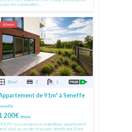
toutes les commodités....
À louer
91m²
2
1
Appartement de 91m² à Seneffe
Seneffe
1 200€
/mois
HOUSY vous propose ce magnifique appartement
neuf situé au rez-de-chaussée, bénéficiant d'une