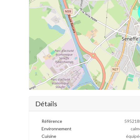
Détails
Référence
595218
Environnement
calm
Cuisine
équipé