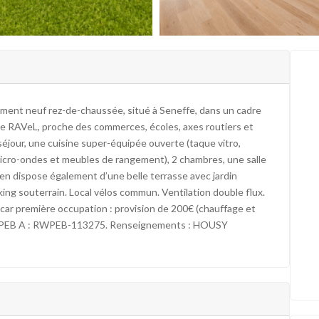
t neuf rez-de-chaussée, situé à Seneffe, dans un cadre
et le RAVeL, proche des commerces, écoles, axes routiers et
 séjour, une cuisine super-équipée ouverte (taque vitro,
r, micro-ondes et meubles de rangement), 2 chambres, une salle
ien dispose également d’une belle terrasse avec jardin
ing souterrain. Local vélos commun. Ventilation double flux.
car première occupation : provision de 200€ (chauffage et
6. PEB A : RWPEB-113275. Renseignements : HOUSY