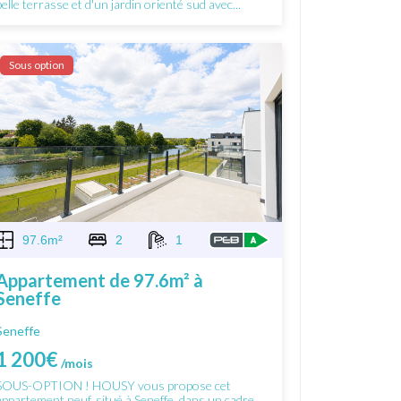
belle terrasse et d'un jardin orienté sud avec...
Sous option
97.6m²
2
1
Appartement de 97.6m² à
Seneffe
Seneffe
1 200€
/mois
SOUS-OPTION ! HOUSY vous propose cet
appartement neuf, situé à Seneffe, dans un cadre