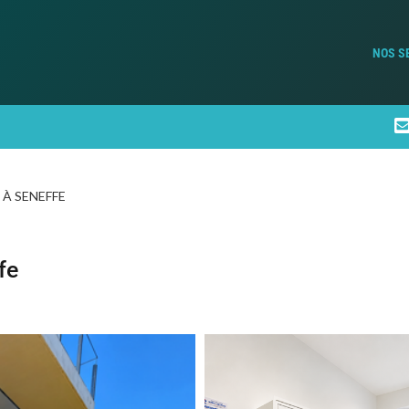
NOS S
 À SENEFFE
fe