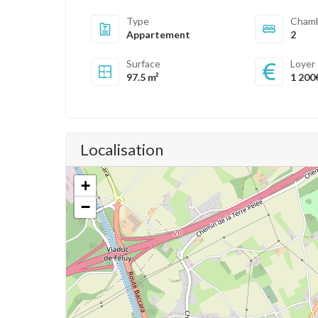
Type
Cham
Appartement
2
Surface
Loyer
97.5 m²
1 200
Localisation
+
−