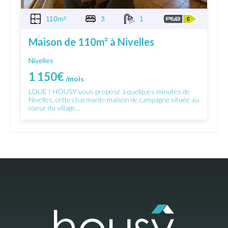
110m²
3
1
Maison de 110m² à Nivelles
Nivelles
1 150€
/mois
LOUE ! HOUSY vous propose à quelques minutes de
Nivelles, cette charmante maison de campagne située au
coeur du village...