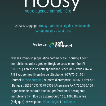
2023 © Copyright
Housy
-
Mentions Légales
-
Politique de
confidentialité
-
Plan du site
Réalisé par
Nivelles Immo srl (appelation commericale : housy) | Agent
immobilier courtier agréé en Belgique sous le numéro IPI
512.070 | Adresse de correspondance : chée de Nivelles 167 à
7181 Arquennes | Numéro de téléphone : 067/70.01.70 |
Courriel:
info@housy.be
| Numéro d’entreprise : BE0536.969.531
| Banque : BE53 1030 3078 6353 | Assurance AXA 730.390.160 |
Organisme de contrôle : Institut professionnel des agents
immobiliers (IPI) Rue du Luxembourg 16B, 1000 Bruxelles
(Belgique) - www.ipi.be |
Déontologie
|
Disclaimer