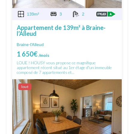
139m²
3
2
Appartement de 139m² à Braine-
l’Alleud
Braine-l'Alleud
1 650€
/mois
LOUE ! HOUSY vous propose ce magnifique
appartement récent situé au 1er étage d'un immeuble
composé de 7 appartements et...
Ιoué