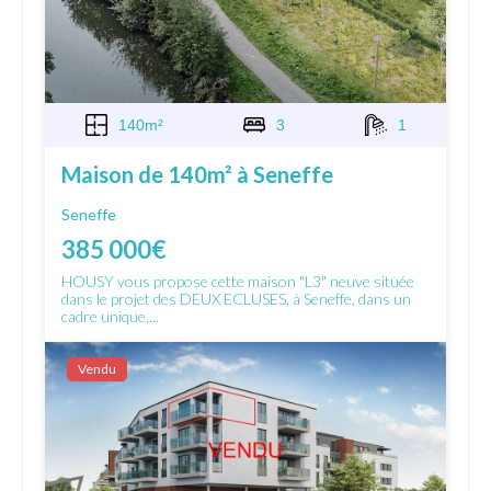
140m²
3
1
Maison de 140m² à Seneffe
Seneffe
385 000€
HOUSY vous propose cette maison "L3" neuve située
dans le projet des DEUX ECLUSES, à Seneffe, dans un
cadre unique,...
Vendu