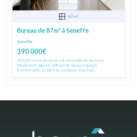
87m²
Bureau de 87m² à Seneffe
Seneffe
190 000€
HOUSY vous propose cet ensemble de bureaux
idéalement agencé, offrant de beaux espaces
fonctionnels. Le bien se compose d'un hall...