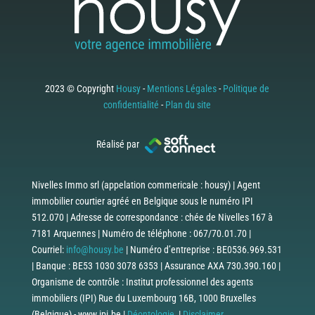
2023 © Copyright
Housy
-
Mentions Légales
-
Politique de
confidentialité
-
Plan du site
Réalisé par
Nivelles Immo srl (appelation commericale : housy) | Agent
immobilier courtier agréé en Belgique sous le numéro IPI
512.070 | Adresse de correspondance : chée de Nivelles 167 à
7181 Arquennes | Numéro de téléphone : 067/70.01.70 |
Courriel:
info@housy.be
| Numéro d’entreprise : BE0536.969.531
| Banque : BE53 1030 3078 6353 | Assurance AXA 730.390.160 |
Organisme de contrôle : Institut professionnel des agents
immobiliers (IPI) Rue du Luxembourg 16B, 1000 Bruxelles
(Belgique) - www.ipi.be |
Déontologie
|
Disclaimer