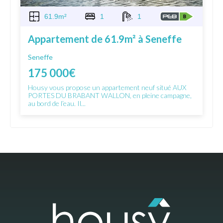
61.9m²
1
1
Appartement de 61.9m² à Seneffe
Seneffe
175 000€
Housy vous propose un appartement neuf situé AUX
PORTES DU BRABANT WALLON, en pleine campagne,
au bord de l’eau. Il...