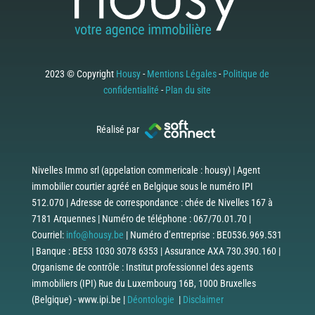
2023 © Copyright
Housy
-
Mentions Légales
-
Politique de
confidentialité
-
Plan du site
Réalisé par
Nivelles Immo srl (appelation commericale : housy) | Agent
immobilier courtier agréé en Belgique sous le numéro IPI
512.070 | Adresse de correspondance : chée de Nivelles 167 à
7181 Arquennes | Numéro de téléphone : 067/70.01.70 |
Courriel:
info@housy.be
| Numéro d’entreprise : BE0536.969.531
| Banque : BE53 1030 3078 6353 | Assurance AXA 730.390.160 |
Organisme de contrôle : Institut professionnel des agents
immobiliers (IPI) Rue du Luxembourg 16B, 1000 Bruxelles
(Belgique) - www.ipi.be |
Déontologie
|
Disclaimer