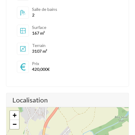
Salle de bains
2
Surface
167 m²
Terrain
3107 m²
Prix
420,000€
Localisation
+
−