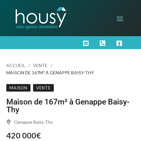



ACCUEIL
VENTE
MAISON DE 167M² À GENAPPE BAISY-THY
MAISON
VENTE
Maison de 167m² à Genappe Baisy-
Thy
Genappe Baisy-Thy
420 000€