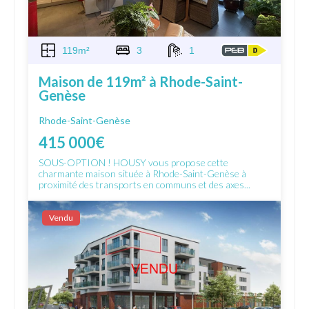
119m²
3
1
Maison de 119m² à Rhode-Saint-
Genèse
Rhode-Saint-Genèse
415 000€
SOUS-OPTION ! HOUSY vous propose cette
charmante maison située à Rhode-Saint-Genèse à
proximité des transports en communs et des axes...
Vendu