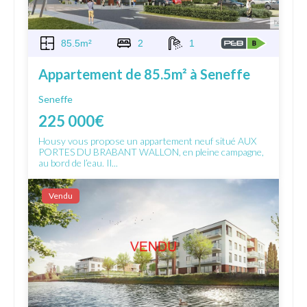
85.5m²
2
1
Appartement de 85.5m² à Seneffe
Seneffe
225 000€
Housy vous propose un appartement neuf situé AUX
PORTES DU BRABANT WALLON, en pleine campagne,
au bord de l’eau. Il...
Vendu