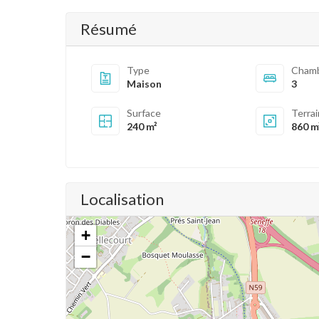
Résumé
Type
Cham
Maison
3
Surface
Terra
240 m²
860 m
Localisation
+
−