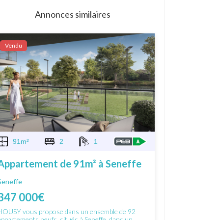
Annonces similaires
Vendu
91m²
2
1
Appartement de 91m² à Seneffe
Seneffe
347 000€
HOUSY vous propose dans un ensemble de 92
appartements neufs, situés à Seneffe, dans un