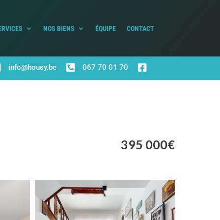
ERVICES
NOS BIENS
ÉQUIPE
CONTACT



info@housy.be
067 70 01 70
395 000€