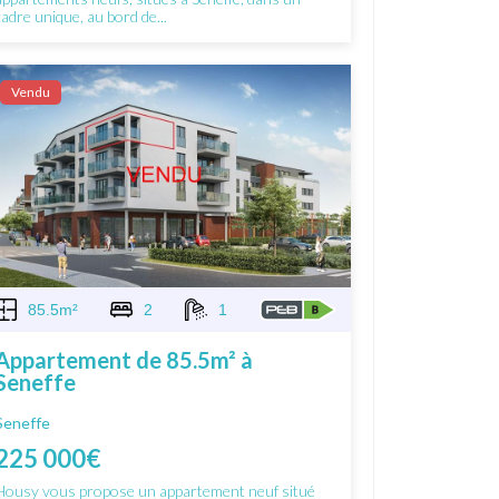
cadre unique, au bord de...
Vendu
85.5m²
2
1
Appartement de 85.5m² à
Seneffe
Seneffe
225 000€
Housy vous propose un appartement neuf situé