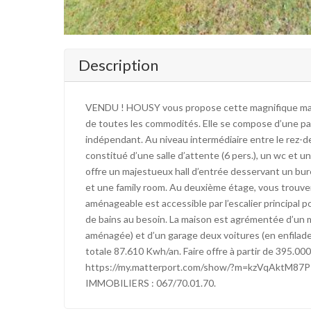
Description
VENDU ! HOUSY vous propose cette magnifique maiso
de toutes les commodités. Elle se compose d’une par
indépendant. Au niveau intermédiaire entre le rez-d
constitué d’une salle d’attente (6 pers.), un wc et 
offre un majestueux hall d’entrée desservant un bure
et une family room. Au deuxième étage, vous trouver
aménageable est accessible par l’escalier principal
de bains au besoin. La maison est agrémentée d’un m
aménagée) et d’un garage deux voitures (en enfila
totale 87.610 Kwh/an. Faire offre à partir de 395.000
https://my.matterport.com/show/?m=kzVqAktM87P
IMMOBILIERS : 067/70.01.70.