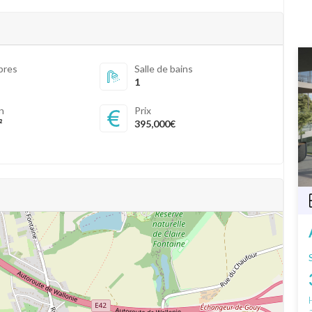
bres
Salle de bains
1
in
Prix
²
395,000€