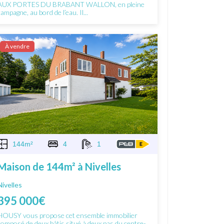
AUX PORTES DU BRABANT WALLON, en pleine
campagne, au bord de l’eau. Il...
À vendre
144m²
4
1
Maison de 144m² à Nivelles
Nivelles
395 000€
HOUSY vous propose cet ensemble immobilier
composé de deux bâtis situé à deux pas du centre-