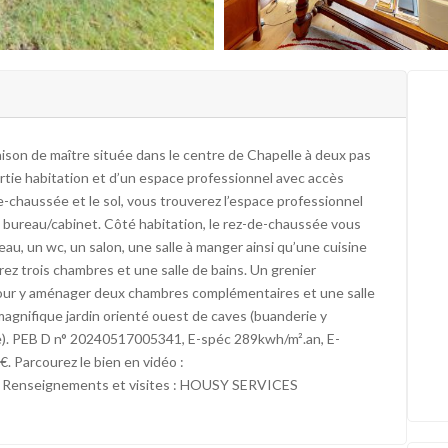
n de maître située dans le centre de Chapelle à deux pas
tie habitation et d’un espace professionnel avec accès
e-chaussée et le sol, vous trouverez l’espace professionnel
un bureau/cabinet. Côté habitation, le rez-de-chaussée vous
au, un wc, un salon, une salle à manger ainsi qu’une cuisine
ez trois chambres et une salle de bains. Un grenier
 pour y aménager deux chambres complémentaires et une salle
agnifique jardin orienté ouest de caves (buanderie y
de). PEB D n° 20240517005341, E-spéc 289kwh/m².an, E-
€. Parcourez le bien en vidéo :
 Renseignements et visites : HOUSY SERVICES