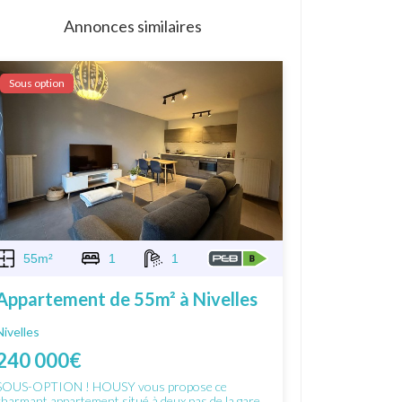
Annonces similaires
Sous option
55m²
1
1
Appartement de 55m² à Nivelles
Nivelles
240 000€
SOUS-OPTION ! HOUSY vous propose ce
charmant appartement situé à deux pas de la gare