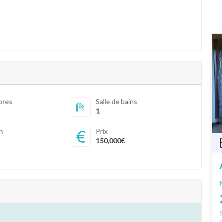
bres
Salle de bains
1
in
Prix
150,000€