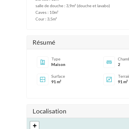
salle de douche : 3,9m² (douche et lavabo)
Caves : 10m²
Cour : 3,5m²
Résumé
Type
Cham
Maison
2
Surface
Terra
91 m²
91 m²
Localisation
+