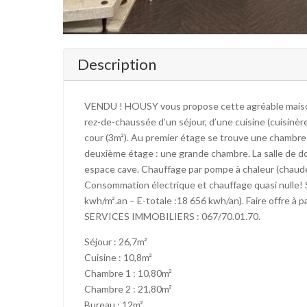
Description
VENDU ! HOUSY vous propose cette agréable maison
rez-de-chaussée d’un séjour, d’une cuisine (cuisinèr
cour (3m²). Au premier étage se trouve une chambre
deuxième étage : une grande chambre. La salle de do
espace cave. Chauffage par pompe à chaleur (chaude
Consommation électrique et chauffage quasi nulle!
kwh/m².an – E-totale :18 656 kwh/an). Faire offre à
SERVICES IMMOBILIERS : 067/70.01.70.
Séjour : 26,7m²
Cuisine : 10,8m²
Chambre 1 : 10,80m²
Chambre 2 : 21,80m²
Bureau : 12m²