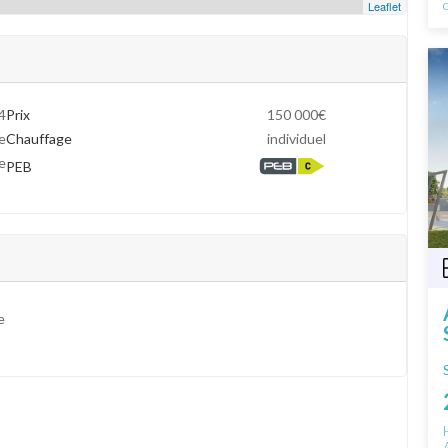
Leaflet
4
Prix
150 000€
e
Chauffage
individuel
e
PEB
e