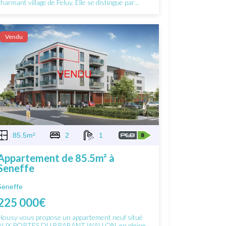
charmant village de Feluy. Elle se distingue par...
Vendu
85.5m²
2
1
Appartement de 85.5m² à
Seneffe
Seneffe
225 000€
Housy vous propose un appartement neuf situé
AUX PORTES DU BRABANT WALLON, en pleine