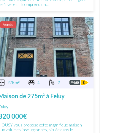
de Nivelles. Il comprend un...
Vendu
275m²
4
2
Maison de 275m² à Feluy
Feluy
320 000€
HOUSY vous propose cette magnifique maison
aux volumes insoupçonnés, située dans le