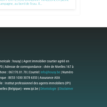
campagne, au bord de l’eau. Il...
ericale : housy) | Agent immobilier courtier agréé en
0 | Adresse de correspondance : chée de Nivelles 167 à
one : 067/70.01.70 | Courriel:
info@housy.be
| Numéro
anque : BE53 1030 3078 6353 | Assurance AXA
 : Institut professionnel des agents immobiliers (IPI)
lles (Belgique) - www.ipi.be |
Déontologie
|
Disclaimer