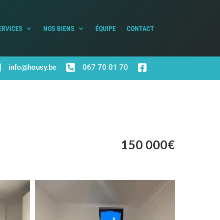
ERVICES
NOS BIENS
ÉQUIPE
CONTACT



info@housy.be
067 70 01 70
150 000€