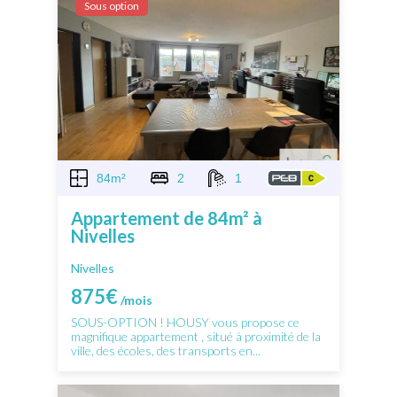
Sous option
84m²
2
1
Appartement de 84m² à
Nivelles
Nivelles
875€
/mois
SOUS-OPTION ! HOUSY vous propose ce
magnifique appartement , situé à proximité de la
ville, des écoles, des transports en...