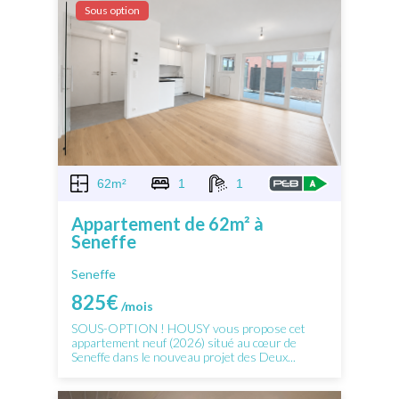
Sous option
62m²
1
1
Appartement de 62m² à
Seneffe
Seneffe
825€
/mois
SOUS-OPTION ! HOUSY vous propose cet
appartement neuf (2026) situé au cœur de
Seneffe dans le nouveau projet des Deux...