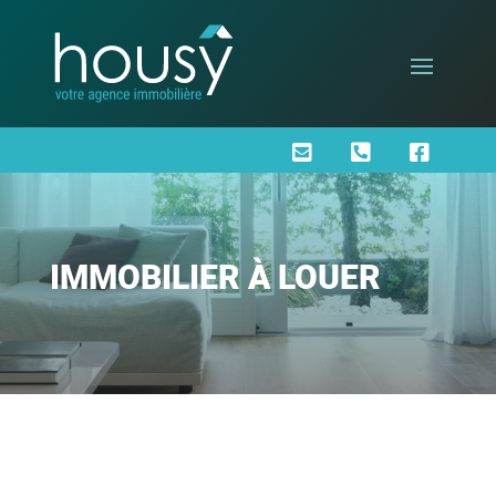



IMMOBILIER À LOUER