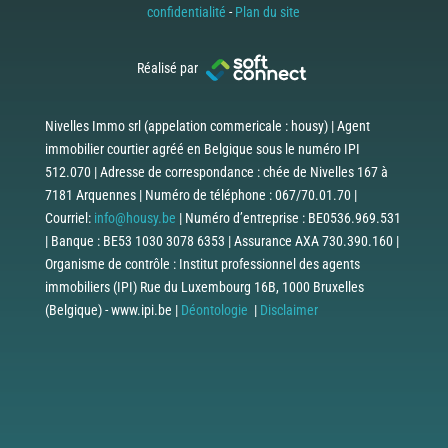
confidentialité
-
Plan du site
Réalisé par
Nivelles Immo srl (appelation commericale : housy) | Agent
immobilier courtier agréé en Belgique sous le numéro IPI
512.070 | Adresse de correspondance : chée de Nivelles 167 à
7181 Arquennes | Numéro de téléphone : 067/70.01.70 |
Courriel:
info@housy.be
| Numéro d’entreprise : BE0536.969.531
| Banque : BE53 1030 3078 6353 | Assurance AXA 730.390.160 |
Organisme de contrôle : Institut professionnel des agents
immobiliers (IPI) Rue du Luxembourg 16B, 1000 Bruxelles
(Belgique) - www.ipi.be |
Déontologie
|
Disclaimer