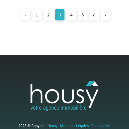
«
1
2
3
4
5
6
»
2023 © Copyright
Housy
-
Mentions Légales
-
Politique de