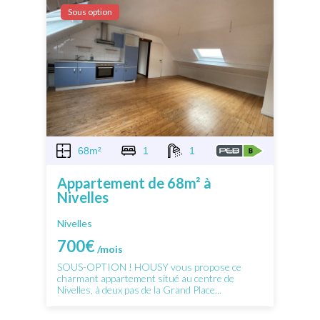
Sous option
68m²
1
1
Appartement de 68m² à
Nivelles
Nivelles
700€
/mois
SOUS-OPTION ! HOUSY vous propose ce
charmant appartement situé au centre de
Nivelles, à deux pas de la Grand Place...