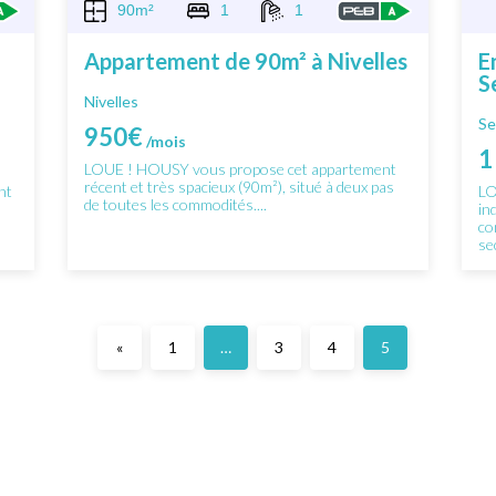
90m²
1
1
Appartement de 90m² à Nivelles
E
S
Nivelles
Se
950€
/mois
1
LOUE ! HOUSY vous propose cet appartement
récent et très spacieux (90m²), situé à deux pas
nt
LO
de toutes les commodités....
in
co
sec
«
1
…
3
4
5