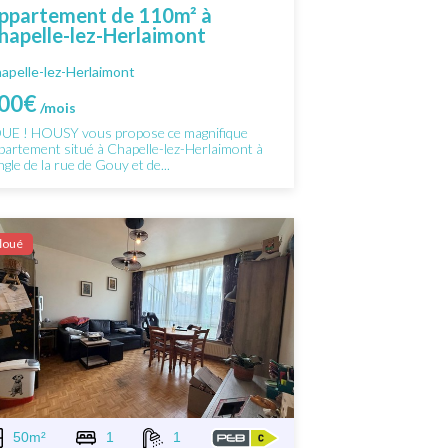
ppartement de 110m² à
hapelle-lez-Herlaimont
apelle-lez-Herlaimont
00€
/mois
UE ! HOUSY vous propose ce magnifique
partement situé à Chapelle-lez-Herlaimont à
ngle de la rue de Gouy et de...
Ιoué
50m²
1
1