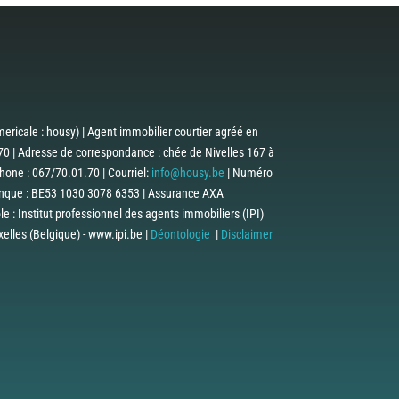
ericale : housy) | Agent immobilier courtier agréé en
0 | Adresse de correspondance : chée de Nivelles 167 à
one : 067/70.01.70 | Courriel:
info@housy.be
| Numéro
anque : BE53 1030 3078 6353 | Assurance AXA
 : Institut professionnel des agents immobiliers (IPI)
lles (Belgique) - www.ipi.be |
Déontologie
|
Disclaimer