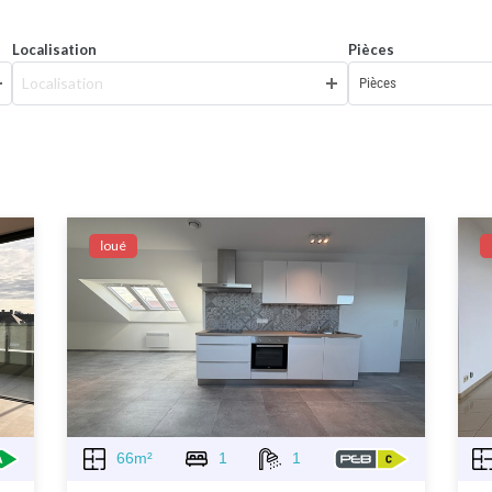
Localisation
Pièces
Localisation
Ιoué
66m²
1
1