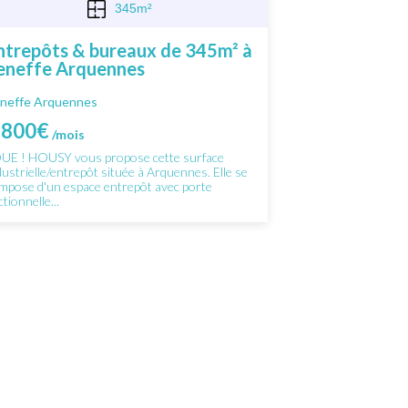
345m²
ntrepôts & bureaux de 345m² à
eneffe Arquennes
neffe Arquennes
 800€
/mois
UE ! HOUSY vous propose cette surface
dustrielle/entrepôt située à Arquennes. Elle se
mpose d'un espace entrepôt avec porte
tionnelle...