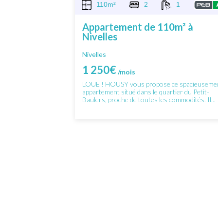
110m²
2
1
Appartement de 110m² à
Nivelles
Nivelles
1 250€
/mois
LOUE ! HOUSY vous propose ce spacieuseme
appartement situé dans le quartier du Petit-
Baulers, proche de toutes les commodités. Il...