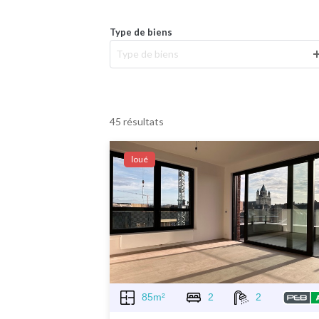
Type de biens
Type de biens
45 résultats
Ιoué
85m²
2
2