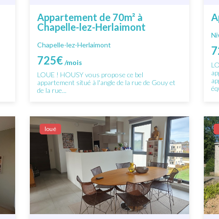
Appartement de 70m² à
A
Chapelle-lez-Herlaimont
Ni
Chapelle-lez-Herlaimont
7
725€
/mois
LO
ap
LOUE ! HOUSY vous propose ce bel
ap
appartement situé à l'angle de la rue de Gouy et
éq
de la rue...
Ιoué