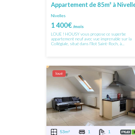
Appartement de 85m² à Nivell
Nivelles
1 400€
/mois
LOUE ! HOUSY vous propose ce superbe
appartement neuf avec vue imprenable sur la
Collégiale, situé dans l'îlot Saint-Roch, à...
Ιoué
53m²
1
1