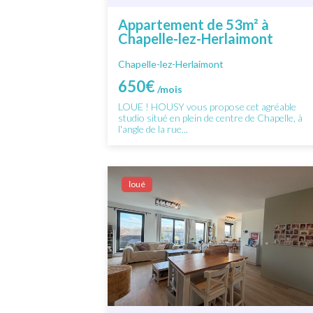
Appartement de 53m² à
Chapelle-lez-Herlaimont
Chapelle-lez-Herlaimont
650€
/mois
LOUE ! HOUSY vous propose cet agréable
studio situé en plein de centre de Chapelle, à
l'angle de la rue...
Ιoué