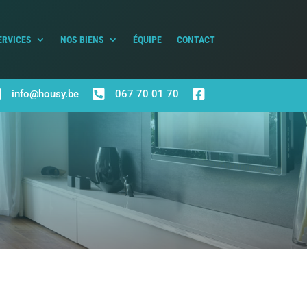
ERVICES
NOS BIENS
ÉQUIPE
CONTACT



info@housy.be
067 70 01 70