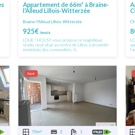
es
Appartement de 66m² à Braine-
A
l’Alleud Lillois-Witterzée
C
Braine-l'Alleud Lillois-Witterzée
Ch
925€
8
/mois
LOUE ! HOUSY vous propose ce magnifique
LO
studio neuf situé au centre de Lillois à proximité
ap
immédiate des commodités. Il...
l'a
Ιoué
70m²
2
1