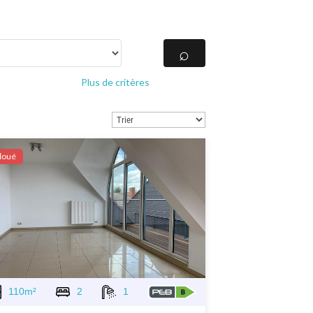
Plus de critères
Ιoué
110m²
2
1