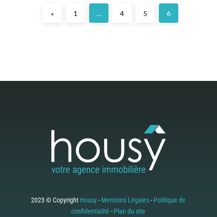
«
1
…
4
5
6
2023 © Copyright
Housy
-
Mentions Légales
-
Politique de
confidentialité
-
Plan du site