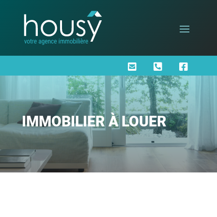



IMMOBILIER À LOUER