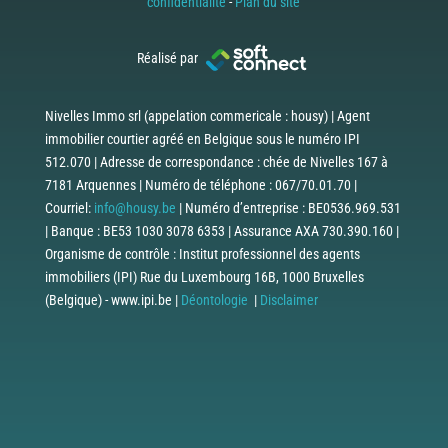
confidentialité
-
Plan du site
Réalisé par
Nivelles Immo srl (appelation commericale : housy) | Agent
immobilier courtier agréé en Belgique sous le numéro IPI
512.070 | Adresse de correspondance : chée de Nivelles 167 à
7181 Arquennes | Numéro de téléphone : 067/70.01.70 |
Courriel:
info@housy.be
| Numéro d’entreprise : BE0536.969.531
| Banque : BE53 1030 3078 6353 | Assurance AXA 730.390.160 |
Organisme de contrôle : Institut professionnel des agents
immobiliers (IPI) Rue du Luxembourg 16B, 1000 Bruxelles
(Belgique) - www.ipi.be |
Déontologie
|
Disclaimer