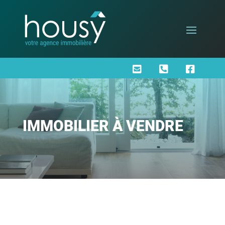



IMMOBILIER À VENDRE