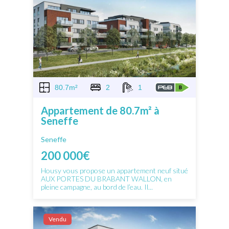
80.7m²
2
1
Appartement de 80.7m² à
Seneffe
Seneffe
200 000€
Housy vous propose un appartement neuf situé
AUX PORTES DU BRABANT WALLON, en
pleine campagne, au bord de l’eau. Il...
Vendu