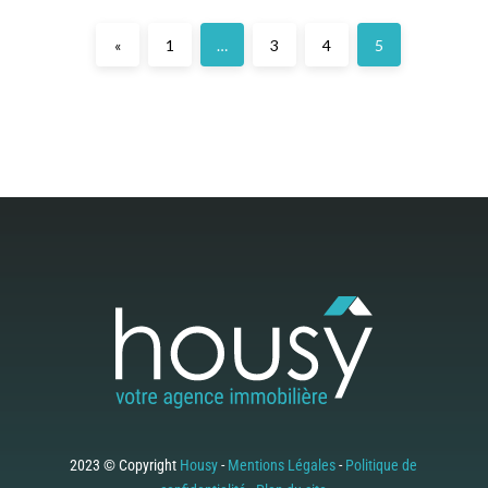
«
1
…
3
4
5
2023 © Copyright
Housy
-
Mentions Légales
-
Politique de