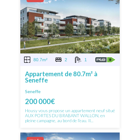
80.7m²
2
1
Appartement de 80.7m² à
Seneffe
Seneffe
200 000€
Housy vous propose un appartement neuf situé
AUX PORTES DU BRABANT WALLON, en
pleine campagne, au bord de l’eau. Il...